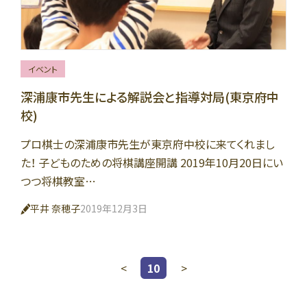
イベント
深浦康市先生による解説会と指導対局(東京府中
校)
プロ棋士の深浦康市先生が東京府中校に来てくれまし
た！ 子どものための将棋講座開講 2019年10月20日にい
つつ将棋教室…
平井 奈穂子
2019年12月3日
<
10
>