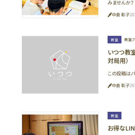
みませんか？
中倉 彰子
2
教室ブ
教室
いつつ教室
対局用）
この投稿はパ
中倉 彰子
2
教室
お得なLI