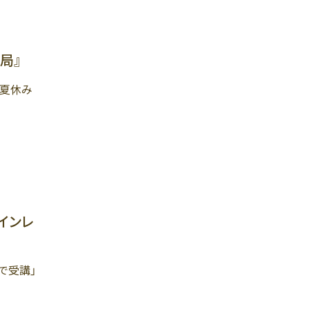
局』
夏休み
インレ
で受講」