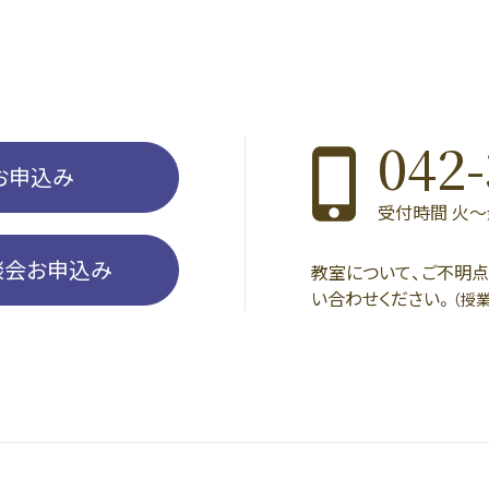
042-
お申込み
受付時間 火〜金 1
談会お申込み
教室について、ご不明
い合わせください。
（授