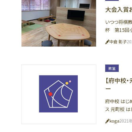
大会入賞お
いつつ将棋教
杯 第15回
中倉 彰子
2
教室
【府中校・
ー
府中校 はじ
ス 元町校 
koga
2021