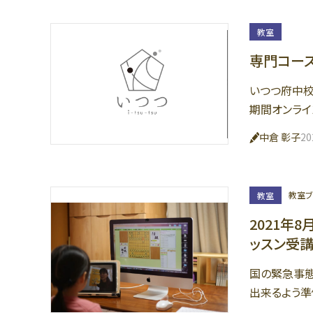
教室
専門コー
いつつ府中校
期間オンライ
中倉 彰子
2
教室ブ
教室
2021年
ッスン受講
国の緊急事態
出来るよう準