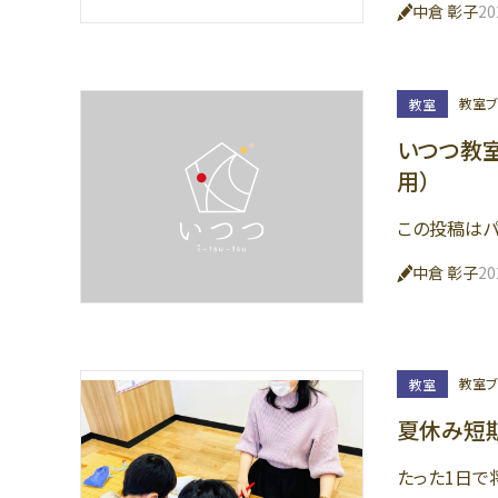
中倉 彰子
2
教室ブ
教室
いつつ教室
用）
この投稿はパ
中倉 彰子
2
教室ブ
教室
夏休み短
たった1日で