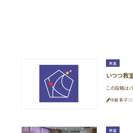
教室
いつつ教室
この投稿はパ
中倉 彰子
2
教室