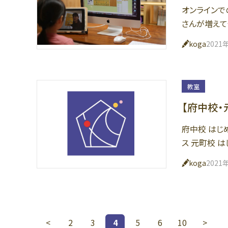
オンラインで
さんが増えて
koga
2021
教室
【府中校・
府中校 はじ
ス 元町校 
koga
2021
<
2
3
4
5
6
10
>