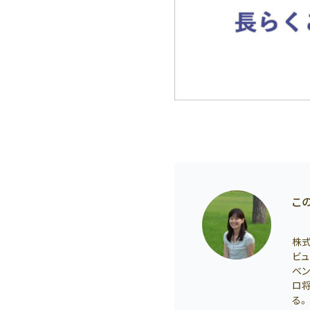
こ
株
ビュ
ベン
ロ
る